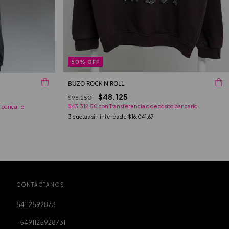
50
%
OFF
BUZO ROCK N ROLL
$48.125
$96.250
$43.312,50
con
Transferencia o depósito bancario
 bancario
3
cuotas sin interés de
$16.041,67
CONTACTÁNOS
541125928731
+5491125928731