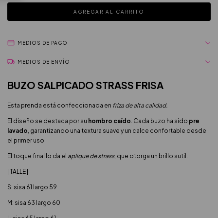
MEDIOS DE PAGO
MEDIOS DE ENVÍO
BUZO SALPICADO STRASS FRISA
Esta prenda está confeccionada en
friza de alta calidad.
El diseño se destaca por su
hombro caído
. Cada buzo ha sido
pre
lavado
, garantizando una textura suave y un calce confortable desde
el primer uso.
El toque final lo da el
aplique de strass
, que otorga un brillo sutil.
| TALLE |
S: sisa 61 largo 59
M: sisa 63 largo 60