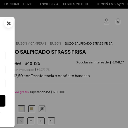
CTIVO
ENVIOS GRATIS DESDE $120.000
COMPRÁ EN 3, 6 y 9 CUOTAS SIN INTERÉ
×
0
Inicio
.
BUZOS Y CAMPERAS
.
BUZOS
.
BUZO SALPICADO STRASS FRISA
BUZO SALPICADO STRASS FRISA
$96.250
$48.125
3
cuotas sin interés de
$16.041,67
Precio sin impuestos
$39.772,73
$43.312,50
con
Transferencia o depósito bancario
Envío gratis
superando los
$120.000
COLOR
tu
S
M
L
XL
TALLE