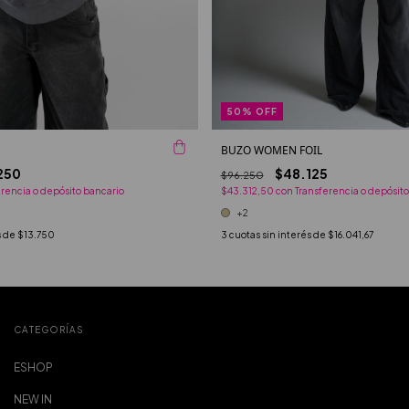
50
%
OFF
BUZO WOMEN FOIL
250
$48.125
$96.250
erencia o depósito bancario
$43.312,50
con
Transferencia o depósito
+2
s de
$13.750
3
cuotas sin interés de
$16.041,67
CATEGORÍAS
ESHOP
NEW IN