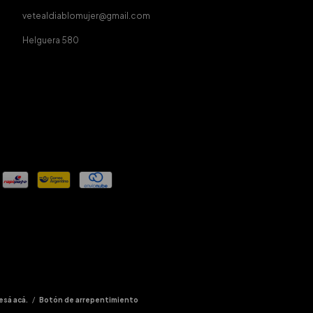
vetealdiablomujer@gmail.com
Helguera 580
esá acá.
/
Botón de arrepentimiento