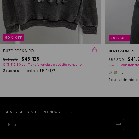
50
%
OFF
50
%
OFF
BUZO ROCK N ROLL
BUZO WOMEN
$48.125
$41.
$96.250
$82.500
$43.312,50
con
Transferencia o depósito bancario
$37.125
con
Transf
3
cuotas sin interés de
$16.041,67
+5
3
cuotas sin interé
SUSCRIBITE A NUESTRO NEWSLETTER