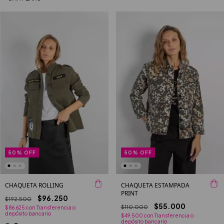
50
%
OFF
50
%
OFF
CHAQUETA ROLLING
CHAQUETA ESTAMPADA
PRINT
$96.250
$192.500
$55.000
$110.000
$86.625
con
Transferencia o
depósito bancario
$49.500
con
Transferencia o
depósito bancario