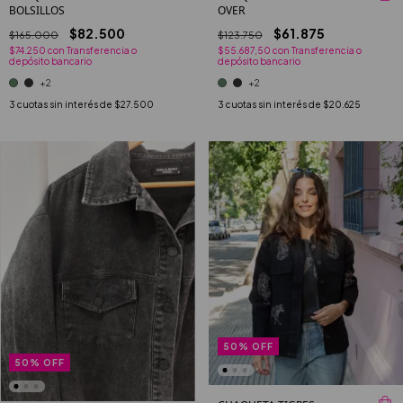
BOLSILLOS
OVER
$82.500
$61.875
$165.000
$123.750
$74.250
con
Transferencia o
$55.687,50
con
Transferencia o
depósito bancario
depósito bancario
+2
+2
3
cuotas sin interés de
$27.500
3
cuotas sin interés de
$20.625
50
%
OFF
50
%
OFF