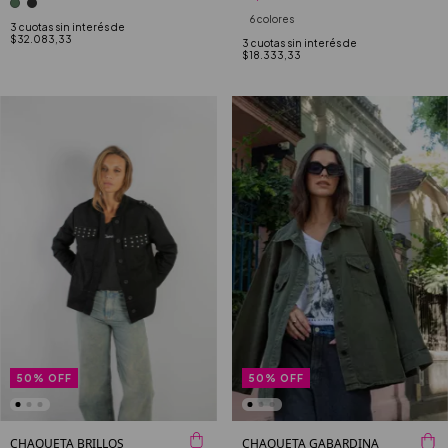
6 colores
3
cuotas sin interés de
$32.083,33
3
cuotas sin interés de
$18.333,33
50
%
OFF
50
%
OFF
CHAQUETA BRILLOS
CHAQUETA GABARDINA