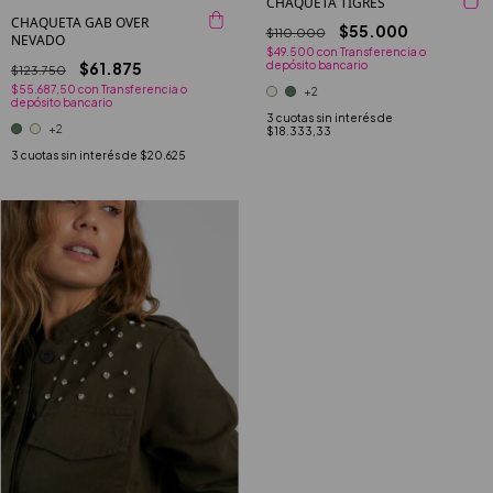
CHAQUETA TIGRES
CHAQUETA GAB OVER
$55.000
$110.000
NEVADO
$49.500
con
Transferencia o
depósito bancario
$61.875
$123.750
$55.687,50
con
Transferencia o
+2
depósito bancario
3
cuotas sin interés de
+2
$18.333,33
3
cuotas sin interés de
$20.625