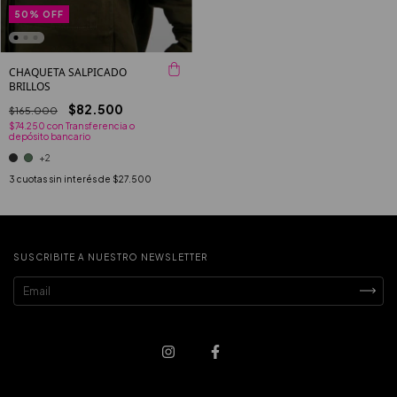
50
%
OFF
CHAQUETA SALPICADO
BRILLOS
$82.500
$165.000
$74.250
con
Transferencia o
depósito bancario
+2
3
cuotas sin interés de
$27.500
SUSCRIBITE A NUESTRO NEWSLETTER