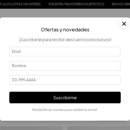
10% EXTRA TRANSFERENCIA/EFECTIVO
ENVIOS GRATIS DESDE $120.000
CO
×
0
Ofertas y novedades
¡Suscríbete para recibir descuentos exclusivos!
Suscribirme
Inicio
.
BUZOS Y CAMPERAS
Recibirás un correo para validar tu email.
BUZOS Y CAMPERAS
FILTRAR