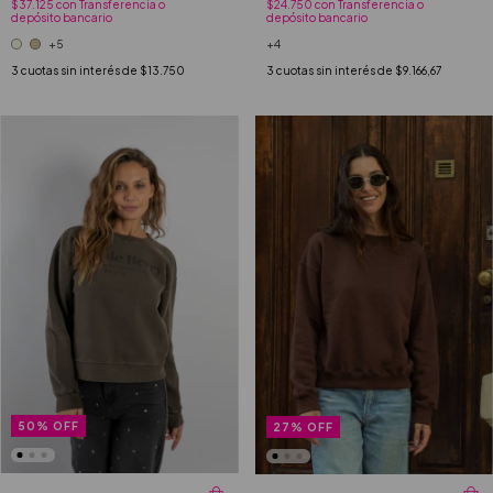
$37.125
con
Transferencia o
$24.750
con
Transferencia o
depósito bancario
depósito bancario
+5
+4
3
cuotas sin interés de
$13.750
3
cuotas sin interés de
$9.166,67
50
%
OFF
27
%
OFF