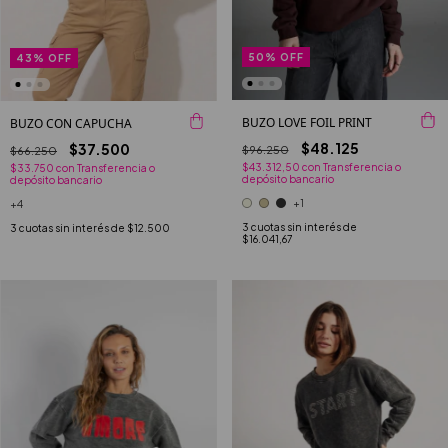
50
%
OFF
43
%
OFF
BUZO LOVE FOIL PRINT
BUZO CON CAPUCHA
$48.125
$37.500
$96.250
$66.250
$43.312,50
con
Transferencia o
$33.750
con
Transferencia o
depósito bancario
depósito bancario
+1
+4
3
cuotas sin interés de
3
cuotas sin interés de
$12.500
$16.041,67