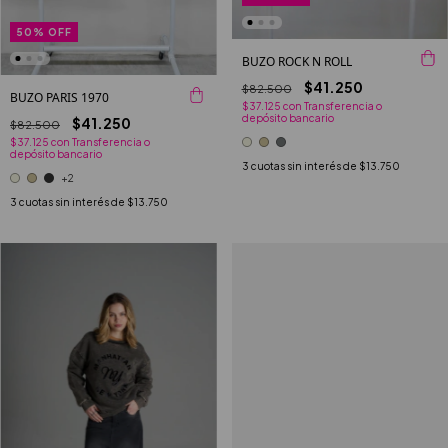
50
%
OFF
BUZO ROCK N ROLL
$41.250
$82.500
BUZO PARIS 1970
$37.125
con
Transferencia o
depósito bancario
$41.250
$82.500
$37.125
con
Transferencia o
depósito bancario
3
cuotas sin interés de
$13.750
+2
3
cuotas sin interés de
$13.750