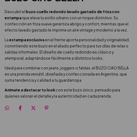
Descubrí el
buzo cuello redondo lavado gastado de friza con
estampa
que eleva tu estilo urbano con un toque distintivo. Su
confección en friza suave garantiza abrigo y confort, mientras que el
efecto lavado gastado le imprime un aire vintage y moderno a la vez.
La
estampa exclusiva
en el frente aporta personalidad y originalidad,
convirtiendo este buzo en el aliado perfecto para tus días de relax o
salidas informales. El diseño de cuello redondo es clásico y
atemporal, adaptándose fácilmente a distintos looks.
Ideal para combinar con jeans, joggers o faldas, el BUZO CIAO BELLA
es una prenda versátil, diseñada y confeccionada en Argentina, que
suma tendencia y calidad a tu guardarropa.
Animate a destacar tu look
con este buzo único, pensado para
quienes valoran el detalle y la autenticidad en cada prenda.