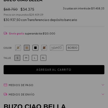
$68.750
$34.375
3
cuotas sin interés de
$11.458,33
Precio sin impuestos
$28.409,09
$30.937,50
con
Transferencia o depósito bancario
Envío gratis
superando los
$120.000
NEVADO
BORDO
COLOR
S
M
L
XL
TALLE
MEDIOS DE PAGO
MEDIOS DE ENVÍO
BUZO CIAO BELLA