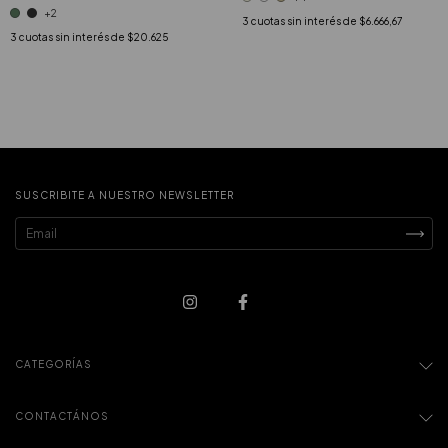
+2
3
cuotas sin interés de
$6.666,67
3
cuotas sin interés de
$20.625
SUSCRIBITE A NUESTRO NEWSLETTER
CATEGORÍAS
CONTACTÁNOS