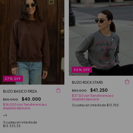
50
%
OFF
27
%
OFF
BUZO ROCK STARS
$41.250
$82.500
BUZO BASICO FRIZA
$37.125
con
Transferencia o
$40.000
$55.000
depósito bancario
$36.000
con
Transferencia o
3
cuotas sin interés de
$13.750
depósito bancario
+4
3
cuotas sin interés de
$13.333,33