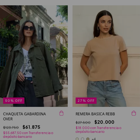
50
%
OFF
27
%
OFF
CHAQUETA GABARDINA
REMERA BASICA REBB
OVER
$20.000
$27.500
$61.875
$123.750
$18.000
con
Transferencia o
depósito bancario
$55.687,50
con
Transferencia o
depósito bancario
+4