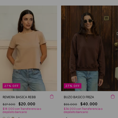
27
%
OFF
27
%
OFF
BUZO BASICO FRIZA
REMERA BASICA REBB
$40.000
$20.000
$55.000
$27.500
$36.000
con
Transferencia o
$18.000
con
Transferencia o
depósito bancario
depósito bancario