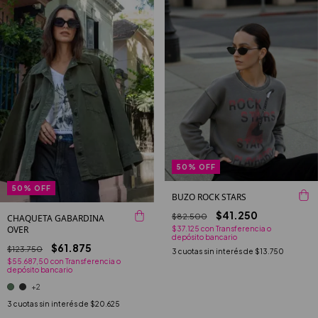
50
%
OFF
50
%
OFF
BUZO ROCK STARS
$41.250
$82.500
CHAQUETA GABARDINA
OVER
$37.125
con
Transferencia o
depósito bancario
$61.875
$123.750
3
cuotas sin interés de
$13.750
$55.687,50
con
Transferencia o
depósito bancario
+2
3
cuotas sin interés de
$20.625