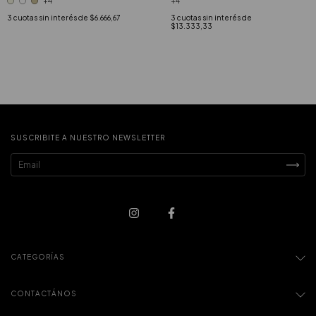
+4
+4
3
cuotas sin interés de
3
cuotas sin interés de
$6.666,67
$13.333,33
SUSCRIBITE A NUESTRO NEWSLETTER
CATEGORÍAS
CONTACTÁNOS