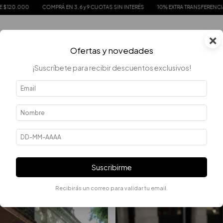
COMPRÁ EN 3, 6 y 9 CUOTAS SIN INTERÉS
10% EXTRA TRANSFERENCIA/EFECTIVO
×
0
Ofertas y novedades
¡Suscríbete para recibir descuentos exclusivos!
Error - 404
La página que estás buscando no existe.
Suscribirme
QUIZÁS TE INTERESEN LOS SIGUIENTES PRODUCTOS.
Recibirás un correo para validar tu email.