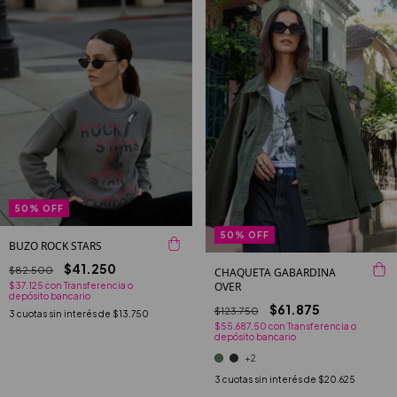
50
%
OFF
50
%
OFF
BUZO ROCK STARS
$41.250
$82.500
CHAQUETA GABARDINA
OVER
$37.125
con
Transferencia o
depósito bancario
$61.875
$123.750
3
cuotas sin interés de
$13.750
$55.687,50
con
Transferencia o
depósito bancario
+2
3
cuotas sin interés de
$20.625