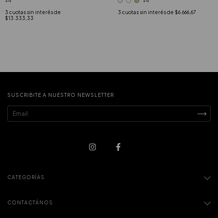
+4
+4
3
cuotas sin interés de
3
cuotas sin interés de
$6.666,67
$13.333,33
SUSCRIBITE A NUESTRO NEWSLETTER
CATEGORÍAS
CONTACTÁNOS