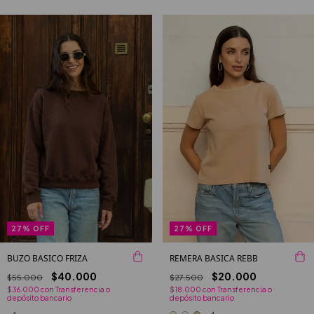
27
%
OFF
27
%
OFF
BUZO BASICO FRIZA
REMERA BASICA REBB
$40.000
$20.000
$55.000
$27.500
$36.000
con
Transferencia o
$18.000
con
Transferencia o
depósito bancario
depósito bancario