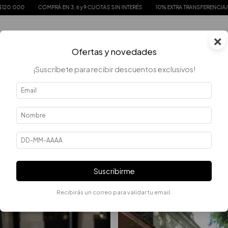
COMPRÁ EN 3, 6 y 9 CUOTAS SIN INTERÉS
10% EXTRA TRANSFERENCIA/EFECTIVO
×
0
Ofertas y novedades
¡Suscríbete para recibir descuentos exclusivos!
Error - 404
La página que estás buscando no existe.
Suscribirme
QUIZÁS TE INTERESEN LOS SIGUIENTES PRODUCTOS.
Recibirás un correo para validar tu email.