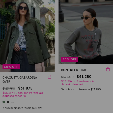
50
%
OFF
50
%
OFF
BUZO ROCK STARS
$41.250
$82.500
CHAQUETA GABARDINA
OVER
$37.125
con
Transferencia o
depósito bancario
$61.875
$123.750
3
cuotas sin interés de
$13.750
$55.687,50
con
Transferencia o
depósito bancario
+2
3
cuotas sin interés de
$20.625