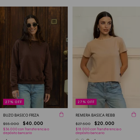
27
%
OFF
27
%
OFF
BUZO BASICO FRIZA
REMERA BASICA REBB
$40.000
$20.000
$55.000
$27.500
$36.000
con
Transferencia o
$18.000
con
Transferencia o
depósito bancario
depósito bancario