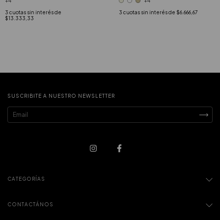
+4
+4
3
cuotas sin interés de
3
cuotas sin interés de
$6.666,67
$13.333,33
SUSCRIBITE A NUESTRO NEWSLETTER
CATEGORÍAS
CONTACTÁNOS