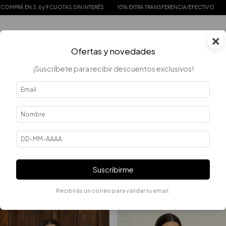
 9 CUOTAS SIN INTERÉS
10% EXTRA TRANSFERENCIA/EFECTIVO
ENVIOS GRATIS 
×
0
Ofertas y novedades
¡Suscríbete para recibir descuentos exclusivos!
Error - 404
La página que estás buscando no existe.
Suscribirme
QUIZÁS TE INTERESEN LOS SIGUIENTES PRODUCTOS.
Recibirás un correo para validar tu email.