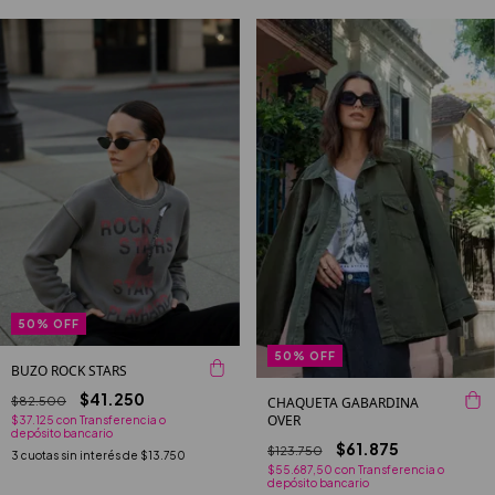
50
%
OFF
50
%
OFF
BUZO ROCK STARS
$41.250
$82.500
CHAQUETA GABARDINA
OVER
$37.125
con
Transferencia o
depósito bancario
$61.875
$123.750
3
cuotas sin interés de
$13.750
$55.687,50
con
Transferencia o
depósito bancario