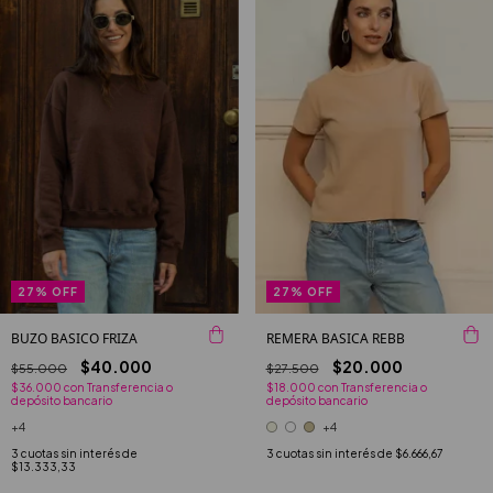
27
%
OFF
27
%
OFF
BUZO BASICO FRIZA
REMERA BASICA REBB
$40.000
$20.000
$55.000
$27.500
$36.000
con
Transferencia o
$18.000
con
Transferencia o
depósito bancario
depósito bancario
+4
+4
3
cuotas sin interés de
3
cuotas sin interés de
$6.666,67
$13.333,33