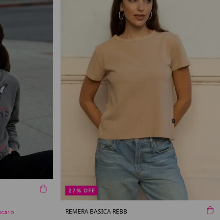
27
%
OFF
REMERA BASICA REBB
ncario