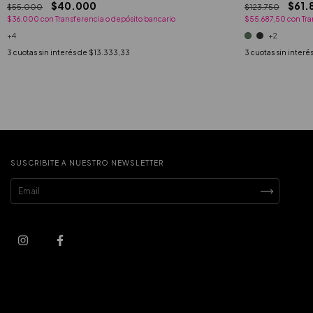
$40.000
$61.
$55.000
$123.750
$36.000
con
Transferencia o depósito bancario
$55.687,50
con
Tra
+4
+2
3
cuotas sin interés de
$13.333,33
3
cuotas sin interé
SUSCRIBITE A NUESTRO NEWSLETTER