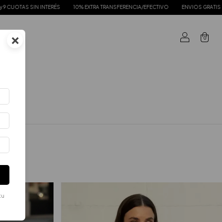
N INTERÉS
10% EXTRA TRANSFERENCIA/EFECTIVO
ENVIOS GRATIS DESDE $120.
×
0
tu