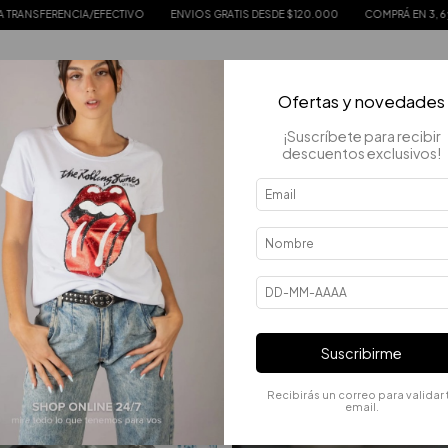
CIA/EFECTIVO
ENVIOS GRATIS DESDE $120.000
COMPRÁ EN 3, 6 y 9 CUOTAS SI
Ofertas y novedades
¡Suscríbete para recibir
descuentos exclusivos!
QUIZÁS TE INTERESEN LOS SIGUIENTES PRODUCTOS.
Suscribirme
Recibirás un correo para validar 
email.