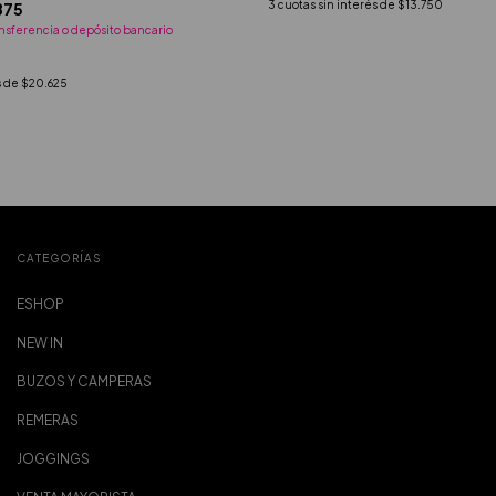
3
cuotas sin interés de
$13.750
875
nsferencia o depósito bancario
s de
$20.625
CATEGORÍAS
ESHOP
NEW IN
BUZOS Y CAMPERAS
REMERAS
JOGGINGS