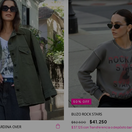
50
%
OFF
BUZO ROCK STARS
$41.250
$82.500
RDINA OVER
$37.125
con
Transferencia o depósito ba