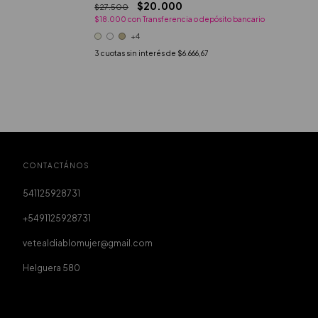
$20.000
$27.500
$18.000
con
Transferencia o depósito bancario
+4
3
cuotas sin interés de
$6.666,67
CONTACTÁNOS
541125928731
+5491125928731
vetealdiablomujer@gmail.com
Helguera 580