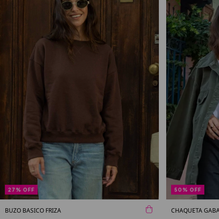
27
%
OFF
50
%
OFF
BUZO BASICO FRIZA
CHAQUETA GABA