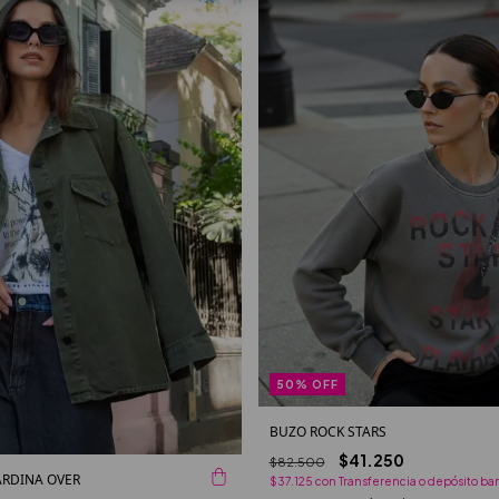
50
%
OFF
BUZO ROCK STARS
$41.250
$82.500
RDINA OVER
$37.125
con
Transferencia o depósito ba