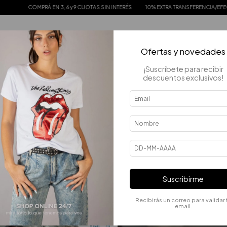
PRÁ EN 3, 6 y 9 CUOTAS SIN INTERÉS
10% EXTRA TRANSFERENCIA/EFECTIVO
EN
Ofertas y novedades
¡Suscríbete para recibir
descuentos exclusivos!
QUIZÁS TE INTERESEN LOS SIGUIENTES PRODUCTOS.
Suscribirme
Recibirás un correo para validar 
email.