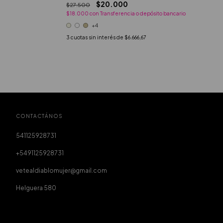
$20.000
$27.500
$18.000
con
Transferencia o depósito bancario
+4
3
cuotas sin interés de
$6.666,67
CONTACTÁNOS
541125928731
+5491125928731
vetealdiablomujer@gmail.com
Helguera 580