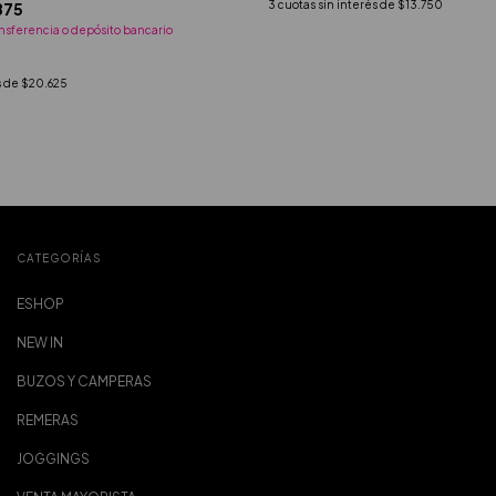
3
cuotas sin interés de
$13.750
875
nsferencia o depósito bancario
s de
$20.625
CATEGORÍAS
ESHOP
NEW IN
BUZOS Y CAMPERAS
REMERAS
JOGGINGS