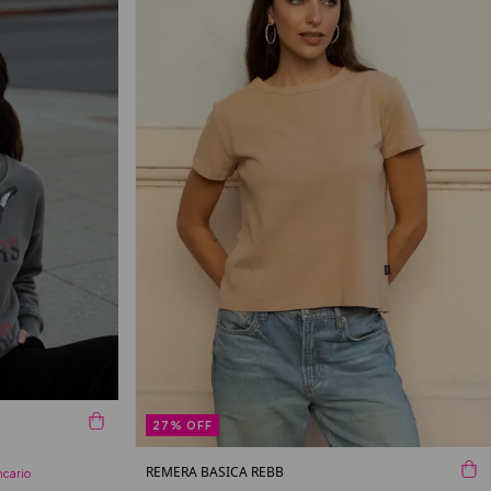
27
%
OFF
REMERA BASICA REBB
ncario