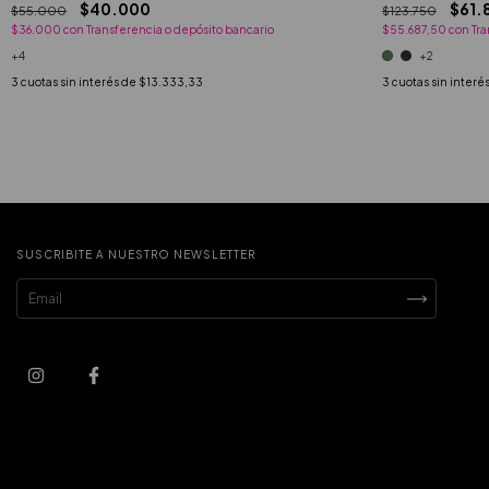
$40.000
$61.
$55.000
$123.750
$36.000
con
Transferencia o depósito bancario
$55.687,50
con
Tra
+4
+2
3
cuotas sin interés de
$13.333,33
3
cuotas sin interé
SUSCRIBITE A NUESTRO NEWSLETTER