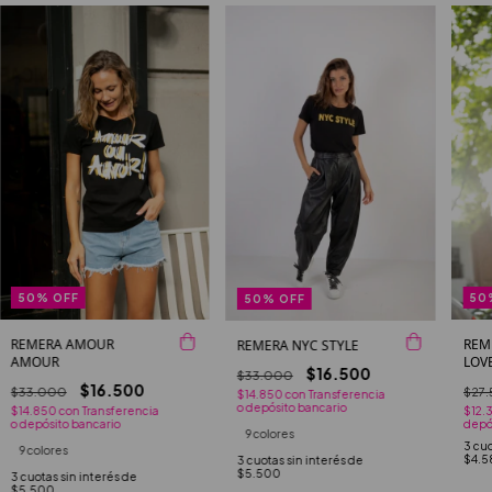
50
%
OFF
50
50
%
OFF
REMERA AMOUR
REM
REMERA NYC STYLE
AMOUR
LOV
$16.500
$33.000
$16.500
$33.000
$27
$14.850
con
Transferencia
o depósito bancario
$14.850
con
Transferencia
$12.
o depósito bancario
depó
9 colores
3
cuo
9 colores
$4.5
3
cuotas sin interés de
$5.500
3
cuotas sin interés de
$5.500