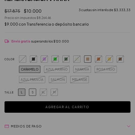
$17.875
$10.000
3
cuotas sin interés de
$3.333,33
Precio sin impuestos
$8.264,46
$9.000
con
Transferencia o depósito bancario
Envío gratis
superando los
$120.000
COLOR
CARAMELO
AZUL MARINO
NARANJA
ROSA VIEJO
AZUL FRANCIA
SALMON
MELANGE
L
S
XL
M
TALLE
MEDIOS DE PAGO