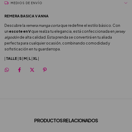
MEDIOS DE ENVÍO
REMERA BASICA V ANNA
Descubre la
remera manga corta
que redefine el estilo básico. Con
un
escote en V
que realza tu elegancia, está confeccionada en
jersey
algodón
de alta calidad. Esta prenda se convertirá en tu aliada
perfecta para cualquier ocasión, combinando comodidad y
sofisticación en tu guardarropa.
|
TALLE
|
S
|
M
|
L
|
XL
|
PRODUCTOS RELACIONADOS