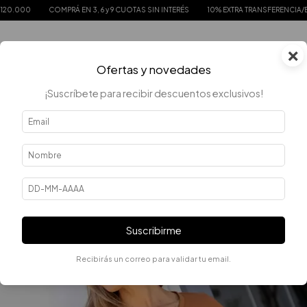
COMPRÁ EN 3, 6 y 9 CUOTAS SIN INTERÉS
10% EXTRA TRANSFERENCIA/EFECTIVO
×
0
Ofertas y novedades
¡Suscríbete para recibir descuentos exclusivos!
Suscribirme
Recibirás un correo para validar tu email.