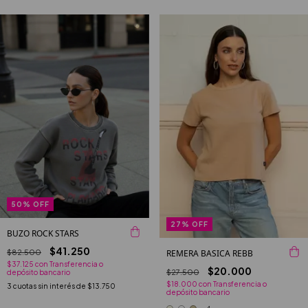
50
%
OFF
27
%
OFF
BUZO ROCK STARS
$41.250
$82.500
REMERA BASICA REBB
$37.125
con
Transferencia o
$20.000
$27.500
depósito bancario
$18.000
con
Transferencia o
3
cuotas sin interés de
$13.750
depósito bancario