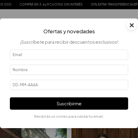
COMPRÁ EN 3, 6 y 9 CUOTAS SIN INTERÉS
10% EXTRA TRANSFERENCIA/EFECTIVO
×
0
Ofertas y novedades
¡Suscríbete para recibir descuentos exclusivos!
Error - 404
La página que estás buscando no existe.
Suscribirme
QUIZÁS TE INTERESEN LOS SIGUIENTES PRODUCTOS.
Recibirás un correo para validar tu email.