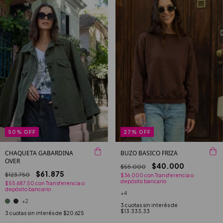
27
%
OFF
50
%
OFF
BUZO BASICO FRIZA
CHAQUETA GABARDINA
OVER
$40.000
$55.000
$61.875
$123.750
$36.000
con
Transferencia o
depósito bancario
$55.687,50
con
Transferencia o
depósito bancario
+4
+2
3
cuotas sin interés de
$13.333,33
3
cuotas sin interés de
$20.625