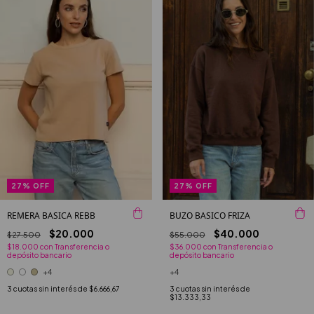
27
%
OFF
27
%
OFF
BUZO BASICO FRIZA
REMERA BASICA REBB
$40.000
$20.000
$55.000
$27.500
$36.000
con
Transferencia o
$18.000
con
Transferencia o
depósito bancario
depósito bancario
+4
+4
3
cuotas sin interés de
3
cuotas sin interés de
$6.666,67
$13.333,33