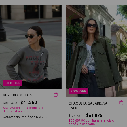
50
%
OFF
50
%
OFF
BUZO ROCK STARS
$41.250
$82.500
CHAQUETA GABARDINA
OVER
$37.125
con
Transferencia o
depósito bancario
$61.875
$123.750
3
cuotas sin interés de
$13.750
$55.687,50
con
Transferencia o
depósito bancario