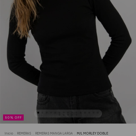
50
%
OFF
Inicio
.
REMERAS
.
REMERAS MANGA LARGA
.
M/L MORLEY DOBLE