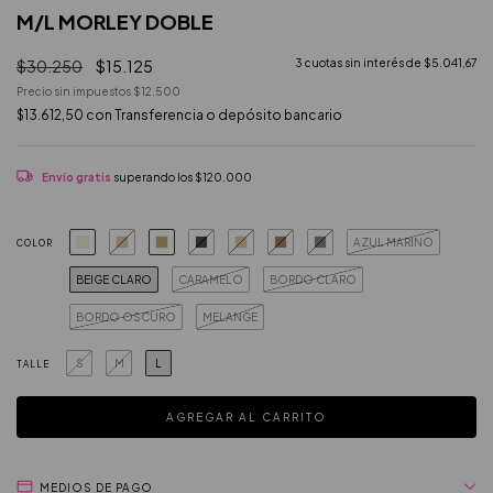
M/L MORLEY DOBLE
$30.250
$15.125
3
cuotas sin interés de
$5.041,67
Precio sin impuestos
$12.500
$13.612,50
con
Transferencia o depósito bancario
Envío gratis
superando los
$120.000
AZUL MARINO
COLOR
BEIGE CLARO
CARAMELO
BORDO CLARO
BORDO OSCURO
MELANGE
S
M
L
TALLE
MEDIOS DE PAGO