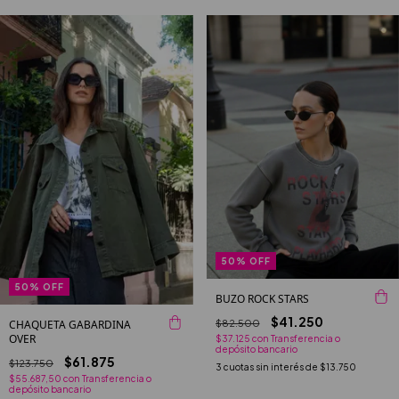
50
%
OFF
50
%
OFF
BUZO ROCK STARS
$41.250
$82.500
CHAQUETA GABARDINA
OVER
$37.125
con
Transferencia o
depósito bancario
$61.875
$123.750
3
cuotas sin interés de
$13.750
$55.687,50
con
Transferencia o
depósito bancario