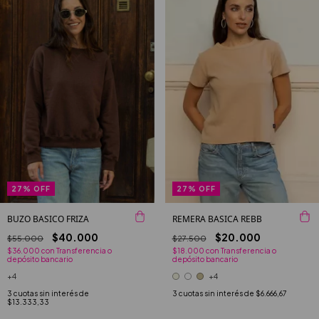
27
%
OFF
27
%
OFF
BUZO BASICO FRIZA
REMERA BASICA REBB
$40.000
$20.000
$55.000
$27.500
$36.000
con
Transferencia o
$18.000
con
Transferencia o
depósito bancario
depósito bancario
+4
+4
3
cuotas sin interés de
3
cuotas sin interés de
$6.666,67
$13.333,33