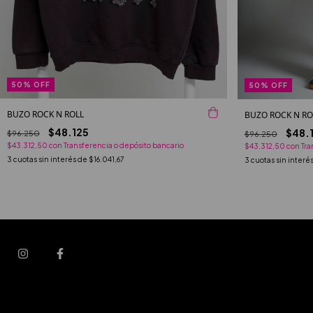
50
%
OFF
50
%
OFF
BUZO ROCK N ROLL
BUZO ROCK N RO
$48.125
$48.
$96.250
$96.250
$43.312,50
con
Transferencia o depósito bancario
$43.312,50
con
Tra
3
cuotas sin interés de
$16.041,67
3
cuotas sin interé