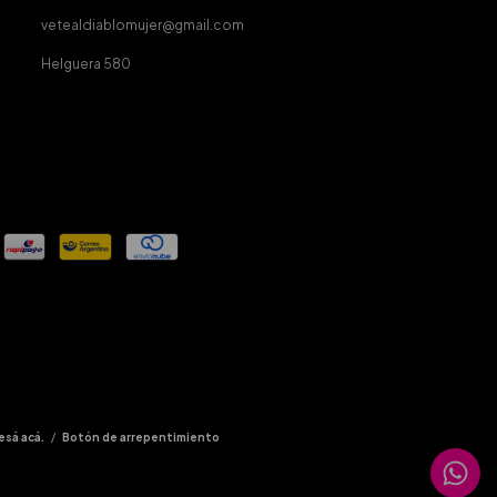
vetealdiablomujer@gmail.com
Helguera 580
esá acá.
/
Botón de arrepentimiento