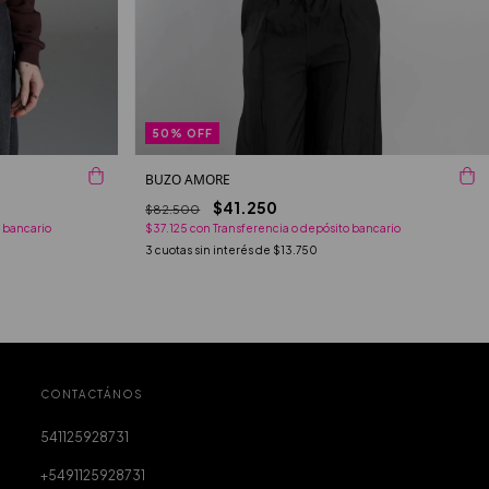
50
%
OFF
BUZO AMORE
$41.250
$82.500
$37.125
con
Transferencia o depósito bancario
 bancario
3
cuotas sin interés de
$13.750
CONTACTÁNOS
541125928731
+5491125928731