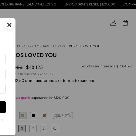
ENCIA/EFECTIVO
ENVIOS GRATIS DESDE $120.000
COMPRÁ EN 3, 6 y 9 CUOTAS
×
0
Inicio
.
BUZOS Y CAMPERAS
.
BUZOS
.
BUZOS LOVED YOU
BUZOS LOVED YOU
$96.250
$48.125
3
cuotas sin interés de
$16.041,67
Precio sin impuestos
$39.772,73
$43.312,50
con
Transferencia o depósito bancario
Envío gratis
superando los
$120.000
GRIS PLATA
COLOR
tu
S
M
L
XL
TALLE