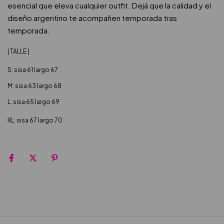
esencial que eleva cualquier outfit. Dejá que la calidad y el
diseño argentino te acompañen temporada tras
temporada.
| TALLE |
S: sisa 61 largo 67
M: sisa 63 largo 68
L: sisa 65 largo 69
XL: sisa 67 largo 70