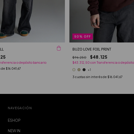
50
%
OFF
LL
BUZO LOVE FOIL PRINT
125
$48.125
$96.250
nsferencia o depósito bancario
$43.312,50
con
Transferencia o depósito
s de
$16.041,67
+1
3
cuotas sin interés de
$16.041,67
NAVEGACIÓN
ESHOP
NEW IN