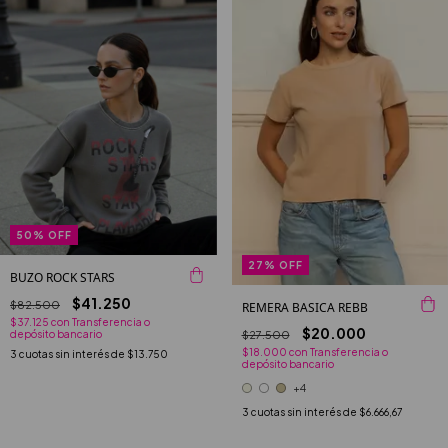
50
%
OFF
27
%
OFF
BUZO ROCK STARS
$41.250
$82.500
REMERA BASICA REBB
$37.125
con
Transferencia o
$20.000
$27.500
depósito bancario
$18.000
con
Transferencia o
3
cuotas sin interés de
$13.750
depósito bancario
+4
3
cuotas sin interés de
$6.666,67