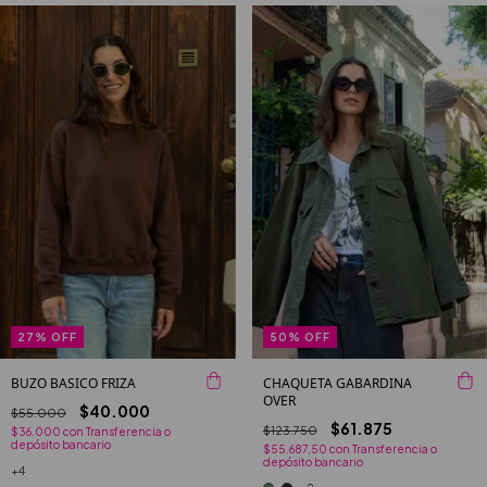
27
%
OFF
50
%
OFF
BUZO BASICO FRIZA
CHAQUETA GABARDINA
OVER
$40.000
$55.000
$61.875
$123.750
$36.000
con
Transferencia o
depósito bancario
$55.687,50
con
Transferencia o
depósito bancario
+4