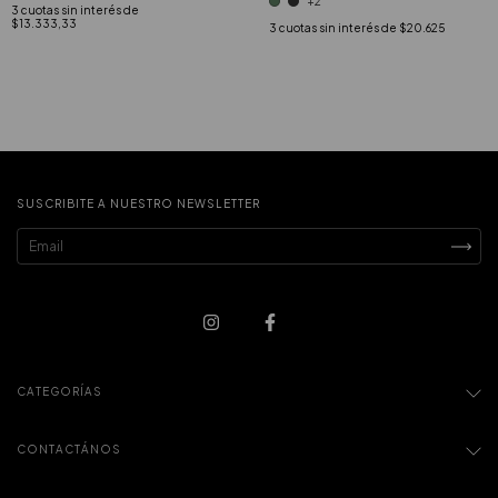
+2
3
cuotas sin interés de
$13.333,33
3
cuotas sin interés de
$20.625
SUSCRIBITE A NUESTRO NEWSLETTER
CATEGORÍAS
CONTACTÁNOS