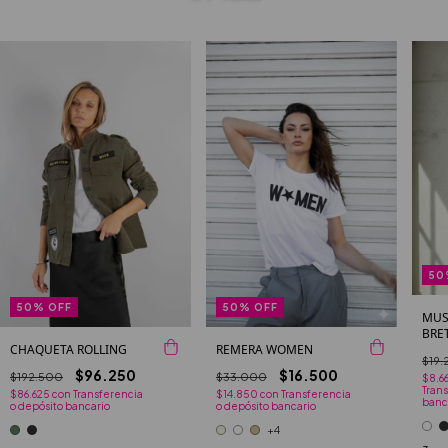
50
50
%
OFF
50
%
OFF
MUS
BRE
CHAQUETA ROLLING
REMERA WOMEN
$19.
$96.250
$16.500
$192.500
$33.000
$8.6
Trans
$86.625
con
Transferencia
$14.850
con
Transferencia
banc
o depósito bancario
o depósito bancario
+4