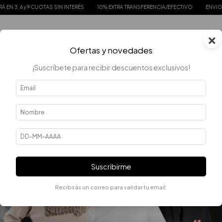
 CUOTAS SIN INTERÉS
10% EXTRA TRANSFERENCIA/EFECTIVO
ENVIOS GRATIS DE
×
0
Ofertas y novedades
¡Suscríbete para recibir descuentos exclusivos!
Suscribirme
Recibirás un correo para validar tu email.