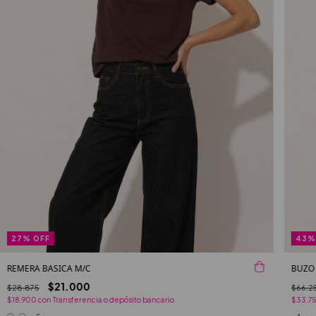
27
%
OFF
43
REMERA BASICA M/C
BUZO
$21.000
$28.875
$66.2
$18.900
con
Transferencia o depósito bancario
$33.7